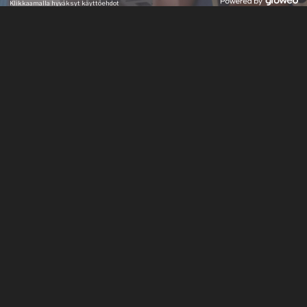
ETUSIVU
Sähkö-Uitti Oy
Sähköasennus töitä Pirkanmaalla ja Kanta-Hämeessa
jo vuodesta 1965.
Soita ja pyydä tarjous!
Yhteystiedot